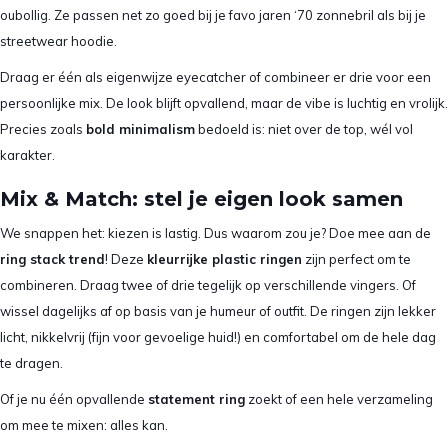
oubollig. Ze passen net zo goed bij je favo jaren ‘70 zonnebril als bij je
streetwear hoodie.
Draag er één als eigenwijze eyecatcher of combineer er drie voor een
persoonlijke mix. De look blijft opvallend, maar de vibe is luchtig en vrolijk.
Precies zoals
bold minimalism
bedoeld is: niet over de top, wél vol
karakter.
Mix & Match: stel je eigen look samen
We snappen het: kiezen is lastig. Dus waarom zou je? Doe mee aan de
ring stack trend
! Deze
kleurrijke plastic ringen
zijn perfect om te
combineren. Draag twee of drie tegelijk op verschillende vingers. Of
wissel dagelijks af op basis van je humeur of outfit. De ringen zijn lekker
licht, nikkelvrij (fijn voor gevoelige huid!) en comfortabel om de hele dag
te dragen.
Of je nu één opvallende
statement ring
zoekt of een hele verzameling
om mee te mixen: alles kan.