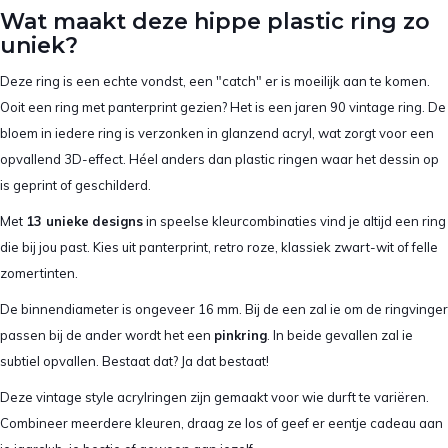
Wat maakt deze hippe plastic ring zo
uniek?
Deze ring is een echte vondst, een "catch" er is moeilijk aan te komen.
Ooit een ring met panterprint gezien? Het is een jaren 90 vintage ring. De
bloem in iedere ring is verzonken in glanzend acryl, wat zorgt voor een
opvallend 3D-effect. Héel anders dan plastic ringen waar het dessin op
is geprint of geschilderd.
Met
13 unieke
designs
in speelse kleurcombinaties vind je altijd een ring
die bij jou past. Kies uit panterprint, retro roze, klassiek zwart-wit of felle
zomertinten.
De binnendiameter is ongeveer 16 mm. Bij de een zal ie om de ringvinger
passen bij de ander wordt het een
pinkring
. In beide gevallen zal ie
subtiel opvallen. Bestaat dat? Ja dat bestaat!
Deze vintage style acrylringen zijn gemaakt voor wie durft te variëren.
Combineer meerdere kleuren, draag ze los of geef er eentje cadeau aan