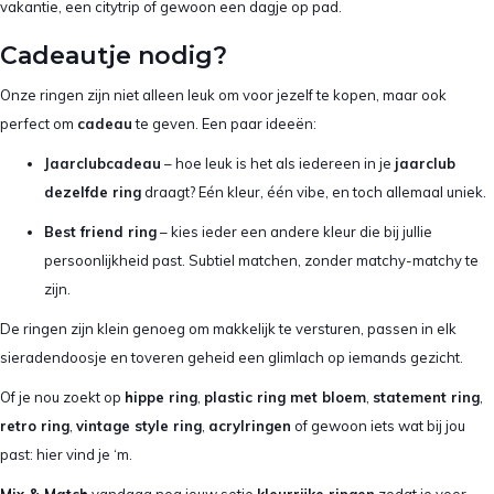
vakantie, een citytrip of gewoon een dagje op pad.
Cadeautje nodig?
Onze ringen zijn niet alleen leuk om voor jezelf te kopen, maar ook
perfect om
cadeau
te geven. Een paar ideeën:
Jaarclubcadeau
– hoe leuk is het als iedereen in je
jaarclub
dezelfde ring
draagt? Eén kleur, één vibe, en toch allemaal uniek.
Best friend ring
– kies ieder een andere kleur die bij jullie
persoonlijkheid past. Subtiel matchen, zonder matchy-matchy te
zijn.
De ringen zijn klein genoeg om makkelijk te versturen, passen in elk
sieradendoosje en toveren geheid een glimlach op iemands gezicht.
Of je nou zoekt op
hippe ring
,
plastic ring met bloem
,
statement ring
,
retro ring
,
vintage style ring
,
acrylringen
of gewoon iets wat bij jou
past: hier vind je ‘m.
Mix & Match
vandaag nog jouw setje
kleurrijke ringen
zodat je voor