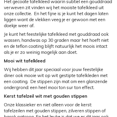
Het gecoate tafelkleed waarin subtiel een gouddraad
verweven zit vinden wij het mooiste tafelkleed uit
onze collectie. En het fijne is: je kunt het dagen laten
liggen want de vlekken veeg je er gewoon met een
doekje weer af.
Je kunt het feestelijke tafelkleed met gouddraad ook
wassen, handwas op 30 graden maar het hoeft niet
en de teflon coating blijft natuurlijk het moois intact
als je er zo weinig mogelijk aan doet.
Mooi wit tafelkleed
Wij hebben dit jaar speciaal voor jouw feestelijke
diner ook mooie wit op wit gestipte tafelkleden met
een coating. De stippen zijn mat om een glanzende
ondergrond: een heel mooi ton sur ton effect.
Kerst tafelzeil wit met gouden stippen
Onze klassieker en niet alleen voor de kerst:
tafelzeilen met gouden stippen, zilveren stippen of
barok patroon. En het leuke is dat we er dit jaar ook