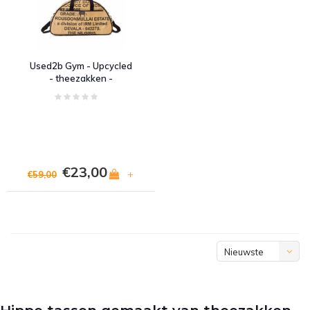
Used2b Gym - Upcycled
- theezakken -
waterdicht - 44 x 25,5
cm - 23 L -
€23,00
+
€59,00
Nieuwste
producten