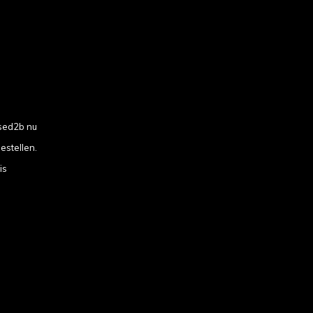
sed2b nu
estellen.
is