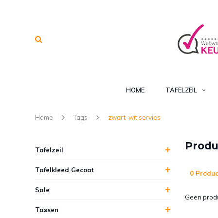
HOME
TAFELZEIL
Home
Tags
zwart-wit servies
Produ
Tafelzeil
Tafelkleed Gecoat
0 Produc
Sale
Geen produ
Tassen