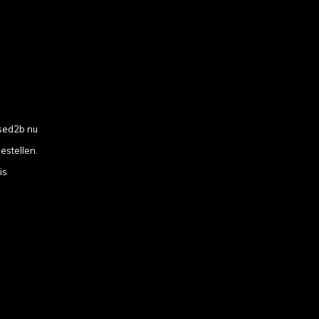
sed2b nu
estellen.
is