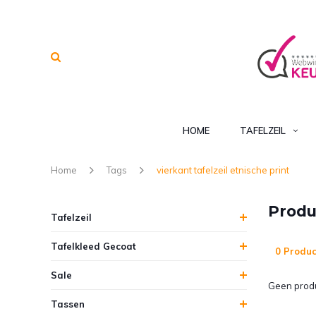
HOME
TAFELZEIL
Home
Tags
vierkant tafelzeil etnische print
Produ
Tafelzeil
Tafelkleed Gecoat
0 Produc
Sale
Geen produ
Tassen