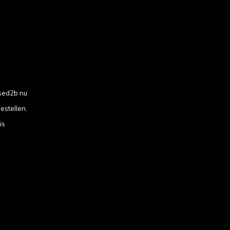
sed2b nu
estellen.
is