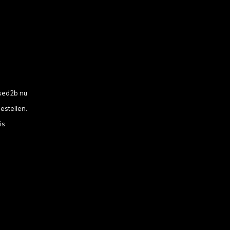
sed2b nu
estellen.
is