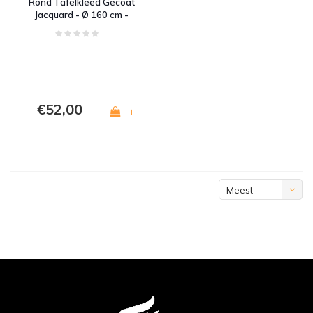
Rond Tafelkleed Gecoat
Jacquard - Ø 160 cm -
Art Deco - Wit
€52,00
+
Meest
bekeken