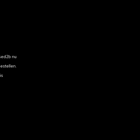
sed2b nu
estellen.
is