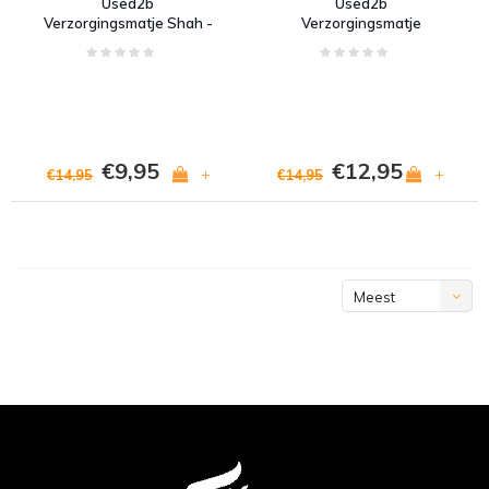
Used2b
Used2b
Verzorgingsmatje Shah -
Verzorgingsmatje
Upcycled Cement - Rood
Ambuja - Upcycled
Cement - Beige
€9,95
€12,95
+
+
€14,95
€14,95
Meest
bekeken