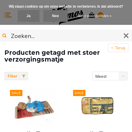
Wij slaan cookies op om onze website te verbeteren. Is dat akkoord?
0
Ja
Nee
Meer over cookies »
Terug
Producten getagd met stoer
verzorgingsmatje
Filter
Meest
bekeken
SALE
SALE