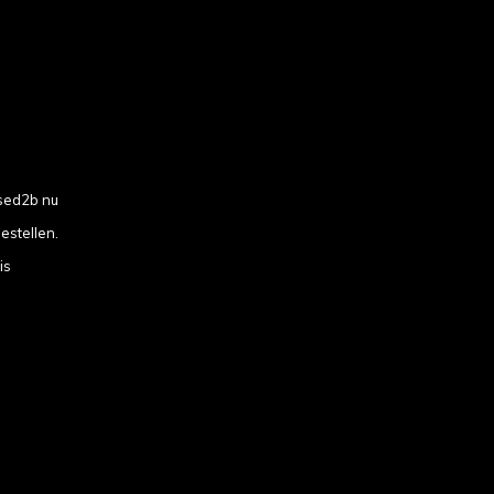
sed2b nu
estellen.
is