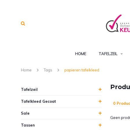
HOME
TAFELZEIL
Home
Tags
papieren tafelkleed
Produ
Tafelzeil
Tafelkleed Gecoat
0 Produc
Sale
Geen produ
Tassen