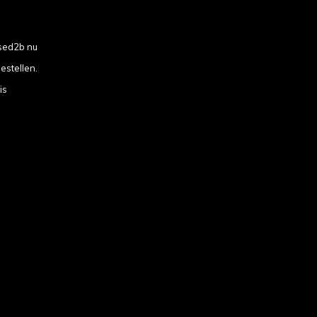
sed2b nu
estellen.
is