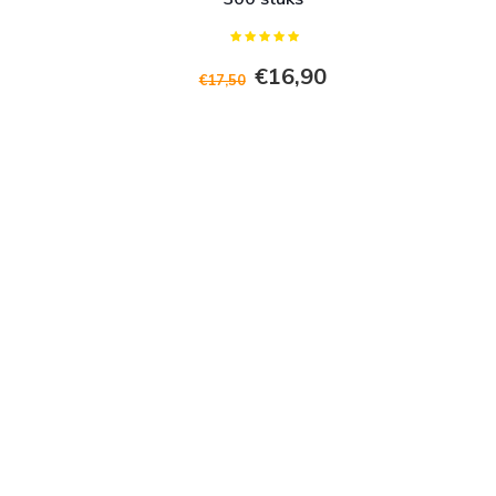
€16,90
€17,50
+ Toevoegen aan winkelwagen