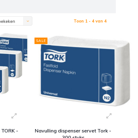
Toon 1 - 4 van 4
bekeken
SALE
t TORK -
Navulling dispenser servet Tork -
300 stuks