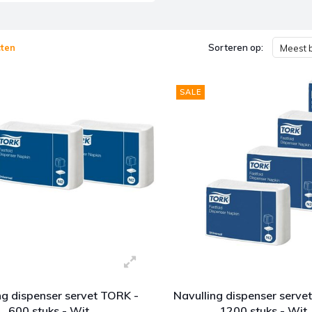
ten
Sorteren op:
Meest 
SALE
ng dispenser servet TORK -
Navulling dispenser serve
600 stuks - Wit
1200 stuks - Wit