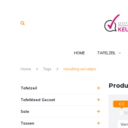
HOME
TAFELZEIL
Home
Tags
navulling servetjes
Produ
Tafelzeil
Tafelkleed Gecoat
€ 0
Sale
Tassen
Vor