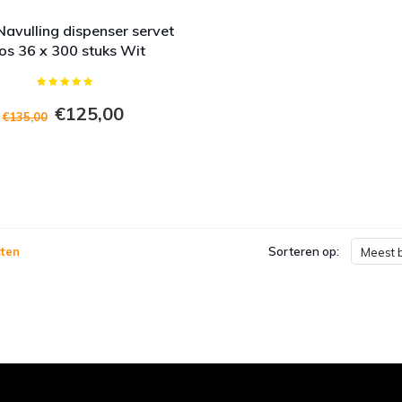
avulling dispenser servet
os 36 x 300 stuks Wit
€125,00
€135,00
+ Toevoegen aan winkelwagen
ten
Sorteren op:
Meest 