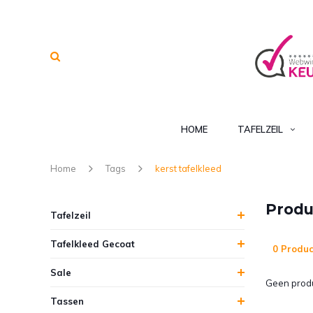
HOME
TAFELZEIL
Home
Tags
kerst tafelkleed
Produ
Tafelzeil
Tafelkleed Gecoat
0 Produc
Sale
Geen produ
Tassen