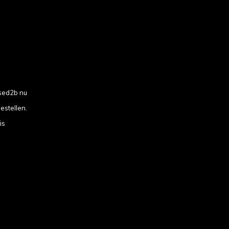
sed2b nu
estellen.
is