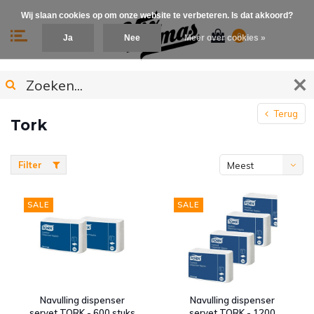
Wij slaan cookies op om onze website te verbeteren. Is dat akkoord?
0
Ja
Nee
Meer over cookies »
Terug
Tork
Filter
Meest
bekeken
SALE
SALE
Navulling dispenser
Navulling dispenser
servet TORK - 600 stuks
servet TORK - 1200