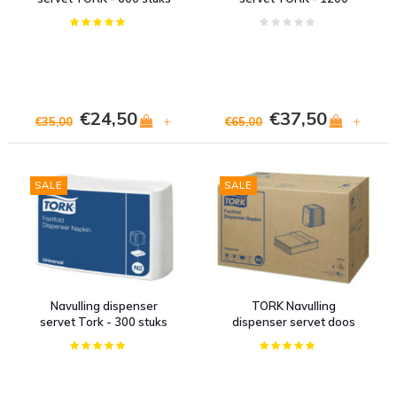
- Wit
stuks - Wit
€24,50
€37,50
+
+
€35,00
€65,00
SALE
SALE
Navulling dispenser
TORK Navulling
servet Tork - 300 stuks
dispenser servet doos
36 x 300 stuks Wit