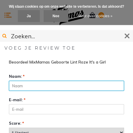
Wij slaan cookies op om onze website te verbeteren. Is dat akkoord?
0
Ja
Nee
Meer over cookies »
VOEG JE REVIEW TOE
Beoordeel MixMamas Geboorte Lint Roze It's a Girl
Naam:
*
E-mail:
*
Score:
*