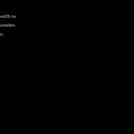
sed2b nu
estellen.
is